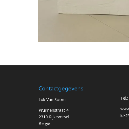
Contactgegevens
Tel.
Luk Van Soom
www
Pruimenstraat 4
luk
2310 Rijkevorsel
België